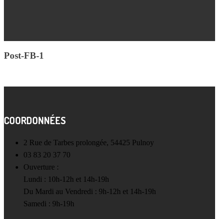
Post-FB-1
COORDONNÉES
2 Rue de Tarbes prolongée, 54425 Pulnoy
03 83 20 37 70
Ouverture :
Lundi : 10h-12h et 14h-19h
Du Mardi au Vendredi : 9h-12h et 14h-19h
Samedi : 9h-19h