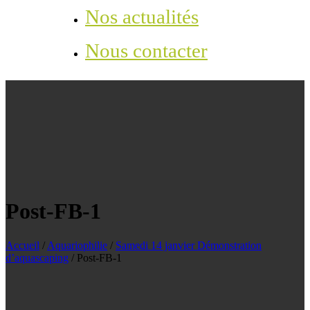
Nos actualités
Nous contacter
Post-FB-1
Accueil
/
Aquariophilie
/
Samedi 14 janvier Démonstration
d’aquascaping
/
Post-FB-1