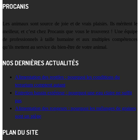
PROCANIS
Les animaux sont source de joie et de vrais plaisirs. Ils méritent le
meilleur, et c’est chez Procanis que vous le trouverez ! Une équipe
de professionnels à taille humaine et aux multiples compétences
qu’ils mettent au service du bien-être de votre animal.
NOS DERNIÈRES ACTUALITÉS
Alimentation des reptiles : pourquoi les conditions du
terrarium comptent autant
Entretien bassin extérieur : pourquoi une eau claire ne suffit
pas
Alimentation des rongeurs : pourquoi les mélanges de graines
sont un piège
PLAN DU SITE