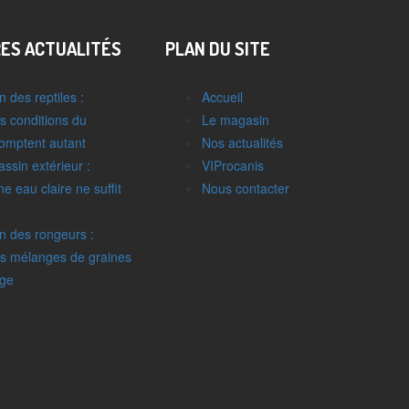
RES ACTUALITÉS
PLAN DU SITE
n des reptiles :
Accueil
s conditions du
Le magasin
comptent autant
Nos actualités
assin extérieur :
VIProcanis
e eau claire ne suffit
Nous contacter
n des rongeurs :
es mélanges de graines
ège