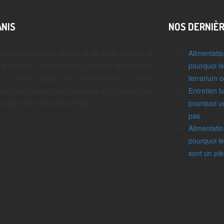
NIS
NOS DERNIÈ
aux sont source de joie et de vrais plaisirs. Ils
Alimentatio
 le meilleur, et c’est chez Procanis que vous le
pourquoi le
ez ! Une équipe de professionnels à taille
terrarium 
et aux multiples compétences qu’ils mettent au
Entretien b
du bien-être de votre animal.
pourquoi un
pas
Alimentatio
pourquoi l
sont un pi