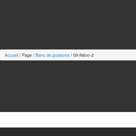
09-Néon-2
Accueil
/
Page
/
Banc de poissons
/
09-Néon-2