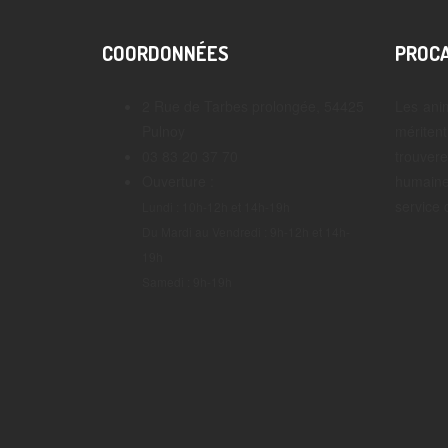
COORDONNÉES
PROCA
2 Rue de Tarbes prolongée, 54425
Les anim
Pulnoy
méritent
03 83 20 37 70
trouver
Ouverture :
humaine 
service 
Lundi : 10h-12h et 14h-19h
Du Mardi au Vendredi : 9h-12h et 14h-
19h
Samedi : 9h-19h