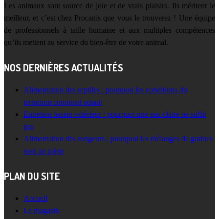
Les animaux sont source de joie et de vrais plaisirs. Ils méritent le
meilleur, et c’est chez Procanis que vous le trouverez ! Une équipe
de professionnels à taille humaine et aux multiples compétences
qu’ils mettent au service du bien-être de votre animal.
NOS DERNIÈRES ACTUALITÉS
Alimentation des reptiles : pourquoi les conditions du
terrarium comptent autant
Entretien bassin extérieur : pourquoi une eau claire ne suffit
pas
Alimentation des rongeurs : pourquoi les mélanges de graines
sont un piège
PLAN DU SITE
Accueil
Le magasin