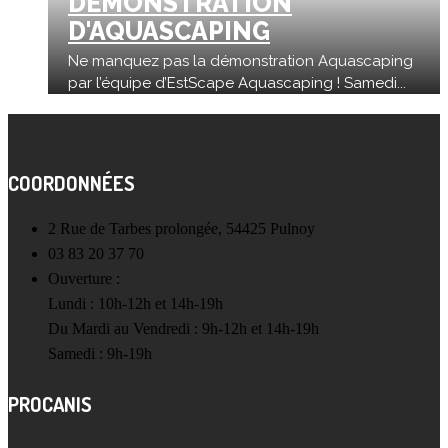
DÉMONSTRATION
D'AQUASCAPING
Ne manquez pas la démonstration Aquascaping
par l’équipe d’EstScape Aquascaping ! Samedi...
COORDONNÉES
2 Rue de Tarbes prolongée, 54425 Pulnoy
03 83 20 37 70
Ouverture :
Lundi : 10h-12h et 14h-19h
Du Mardi au Vendredi : 9h-12h et 14h-19h
Samedi : 9h-19h
PROCANIS