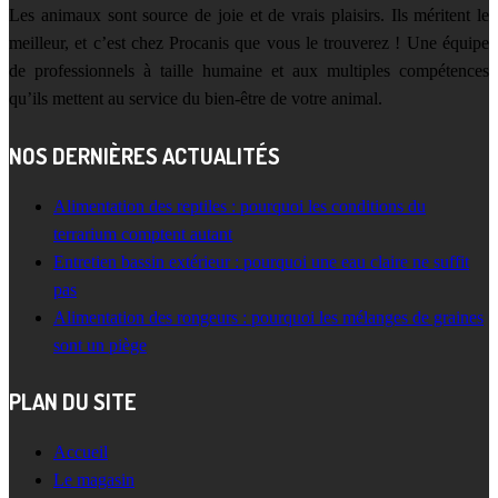
Les animaux sont source de joie et de vrais plaisirs. Ils méritent le
meilleur, et c’est chez Procanis que vous le trouverez ! Une équipe
de professionnels à taille humaine et aux multiples compétences
qu’ils mettent au service du bien-être de votre animal.
NOS DERNIÈRES ACTUALITÉS
Alimentation des reptiles : pourquoi les conditions du
terrarium comptent autant
Entretien bassin extérieur : pourquoi une eau claire ne suffit
pas
Alimentation des rongeurs : pourquoi les mélanges de graines
sont un piège
PLAN DU SITE
Accueil
Le magasin