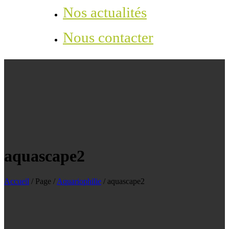
Nos actualités
Nous contacter
aquascape2
Accueil
/
Page
/
Aquariophilie
/
aquascape2