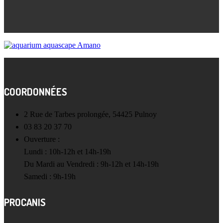
COORDONNÉES
2 Rue de Tarbes prolongée, 54425 Pulnoy
03 83 20 37 70
Ouverture :
Lundi : 10h-12h et 14h-19h
Du Mardi au Vendredi : 9h-12h et 14h-19h
Samedi : 9h-19h
PROCANIS