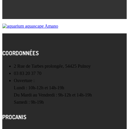
COORDONNÉES
2 Rue de Tarbes prolongée, 54425 Pulnoy
03 83 20 37 70
Ouverture :
Lundi : 10h-12h et 14h-19h
Du Mardi au Vendredi : 9h-12h et 14h-19h
Samedi : 9h-19h
PROCANIS