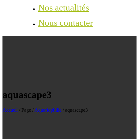
Nos actualités
Nous contacter
aquascape3
Accueil
/
Page
/
Aquariophilie
/
aquascape3