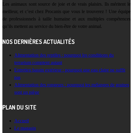
Les animaux sont source de joie et de vrais plaisirs. Ils méritent le
meilleur, et c’est chez Procanis que vous le trouverez ! Une équipe
de professionnels à taille humaine et aux multiples compétences
qu’ils mettent au service du bien-être de votre animal.
NOS DERNIÈRES ACTUALITÉS
Alimentation des reptiles : pourquoi les conditions du
terrarium comptent autant
Entretien bassin extérieur : pourquoi une eau claire ne suffit
pas
Alimentation des rongeurs : pourquoi les mélanges de graines
sont un piège
PLAN DU SITE
Accueil
Le magasin