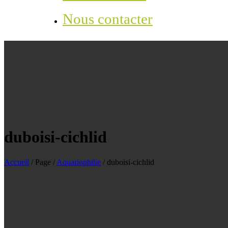
Nous contacter
duboisi-cichlid
Accueil
/
Page
/
Aquariophilie
/
duboisi-cichlid