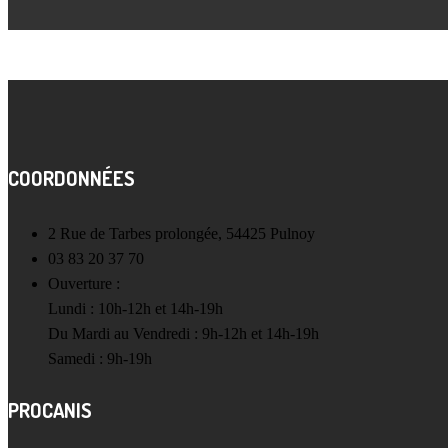
COORDONNÉES
2 Rue de Tarbes prolongée, 54425 Pulnoy
03 83 20 37 70
Ouverture :
Lundi : 10h-12h et 14h-19h
Du Mardi au Vendredi : 9h-12h et 14h-19h
Samedi : 9h-19h
PROCANIS