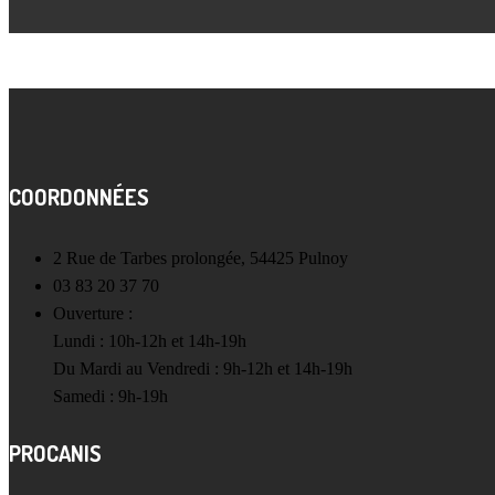
COORDONNÉES
2 Rue de Tarbes prolongée, 54425 Pulnoy
03 83 20 37 70
Ouverture :
Lundi : 10h-12h et 14h-19h
Du Mardi au Vendredi : 9h-12h et 14h-19h
Samedi : 9h-19h
PROCANIS