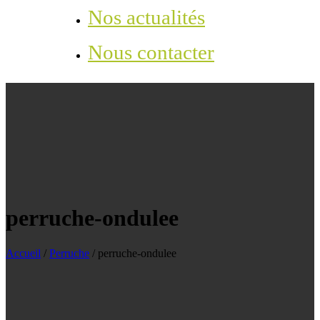
Nos actualités
Nous contacter
perruche-ondulee
Accueil
/
Perruche
/
perruche-ondulee