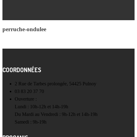
perruche-ondulee
COORDONNÉES
2 Rue de Tarbes prolongée, 54425 Pulnoy
03 83 20 37 70
Ouverture :
Lundi : 10h-12h et 14h-19h
Du Mardi au Vendredi : 9h-12h et 14h-19h
Samedi : 9h-19h